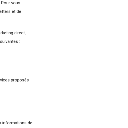
« Pour vous
etters et de
keting direct,
suivantes :
rvices proposés
es informations de