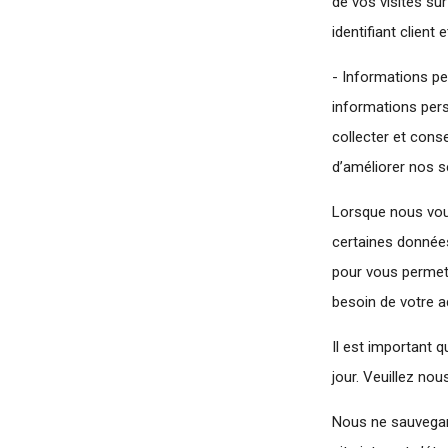
de vos visites su
identifiant clien
- Informations pe
informations pers
collecter et cons
d’améliorer nos s
Lorsque nous vou
certaines données
pour vous permett
besoin de votre a
Il est important 
jour. Veuillez no
Nous ne sauvegard