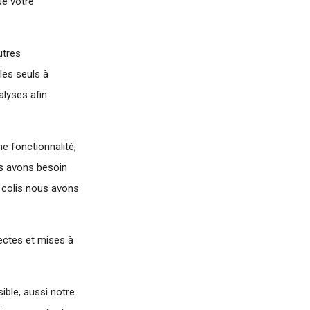
ue votre
utres
les seuls à
alyses afin
 fonctionnalité,
us avons besoin
n colis nous avons
rectes et mises à
ble, aussi notre