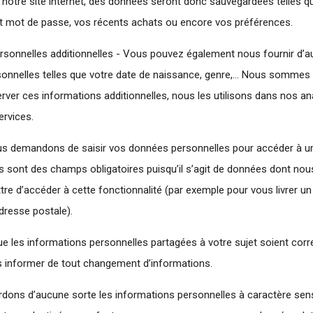
r notre site internet, des données seront donc sauvegardées telles q
t et mot de passe, vos récents achats ou encore vos préférences.
rsonnelles additionnelles - Vous pouvez également nous fournir d’a
onnelles telles que votre date de naissance, genre,… Nous sommes 
erver ces informations additionnelles, nous les utilisons dans nos an
ervices.
s demandons de saisir vos données personnelles pour accéder à une
 sont des champs obligatoires puisqu’il s’agit de données dont no
re d’accéder à cette fonctionnalité (par exemple pour vous livrer u
dresse postale).
que les informations personnelles partagées à votre sujet soient cor
us informer de tout changement d’informations.
ons d’aucune sorte les informations personnelles à caractère sensi