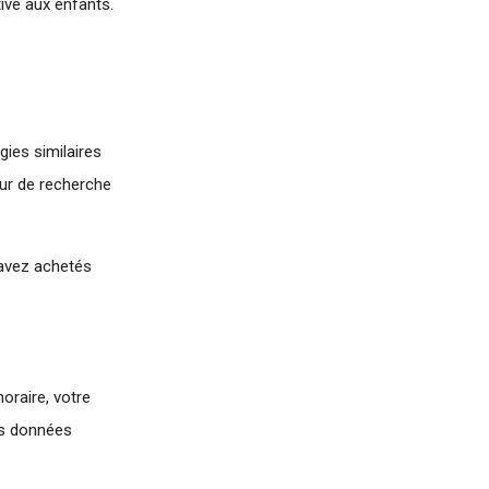
ive aux enfants.
ies similaires
eur de recherche
 avez achetés
oraire, votre
res données