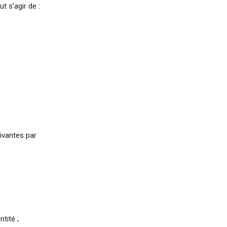
t s’agir de :
ivantes par
tité ;