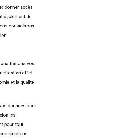
ous donner accès
nt également de
 nous considérons
ion.
 nous traitons vos
rmettent en effet
mie et la qualité
s vos données pour
elon les
t pour tout
ommunications