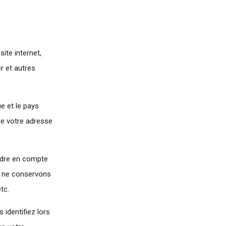
ite internet,
r et autres
e et le pays
ue votre adresse
ndre en compte
s ne conservons
tc.
 identifiez lors